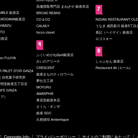
高価買取専門店 まねきや 銀座本店
UMBLE 銀座店
BROAD BEANS
KODAMA銀座店
CO＆CO
INDIAN RESTAURANT OLD
HIMIZU
CALMLY
うなぎ 成田新川 銀座5丁目
OTO
tocco closet
喜記（ヘイゲイ）銀座店
銀座店
ロゴスキー
ふくいめがねSpot銀座店
son FUJIYA
占いのアリーナ
しゃぶせん 銀座店
CRESCENT
Restaurant Air (エール)
 PALET D'OR GINZA
銀座きものティロワール
 自然菓子研究所
夢仕立工房
 文明堂銀座五丁目店
MOYURU
AFE GINZA
AMARPHIE
レア）
青花堂銀座本店
さくら・ギンザ
銀座 SGC
久慈琥珀 Amberlogue
Corporate Info
プライバシーポリシー
サイトのご利用にあたって