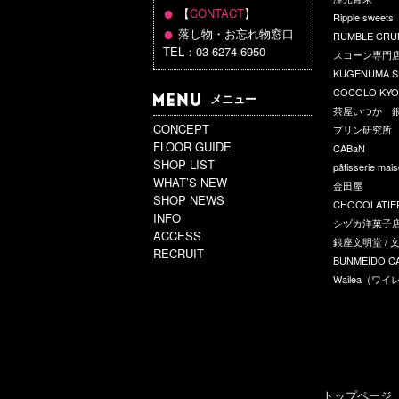
●
【
CONTACT
】
Ripple sweets
●
落し物・お忘れ物窓口
RUMBLE CR
TEL：03-6274-6950
スコーン専門店
KUGENUMA S
COCOLO KY
メニュー
茶屋いつか 
CONCEPT
プリン研究所
FLOOR GUIDE
CABaN
SHOP LIST
pâtisserie mai
WHAT’S NEW
金田屋
SHOP NEWS
CHOCOLATIER
INFO
シヅカ洋菓子店
ACCESS
銀座文明堂 /
RECRUIT
BUNMEIDO C
Wailea（ワイ
トップページ