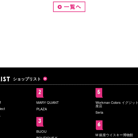
ショップリスト
t
MARY QUANT
Workman Colors イグジ
座店
lect
PLAZA
Seria
ス
BIJOU
M 銀座ウイスキー博物館
BOUTIQUE K