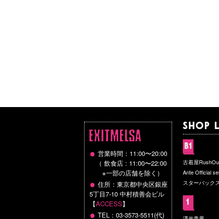
●
営業時間：11:00〜20:00
古着屋RushOu
（ 飲食店 : 11:00〜22:00
※一部の店舗を除く）
Ante Official se
●
スターバック
住所：東京都中央区銀座
5丁目7-10 中村積善会ビル
【
ACCESS
】
●
TEL：03-3573-5511(代)
澤光青果