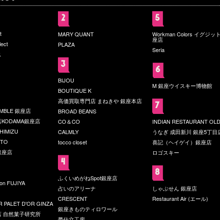
t
MARY QUANT
Workman Colors イグジ
座店
lect
PLAZA
Seria
ス
BIJOU
M 銀座ウイスキー博物館
BOUTIQUE K
高価買取専門店 まねきや 銀座本店
UMBLE 銀座店
BROAD BEANS
KODAMA銀座店
CO＆CO
INDIAN RESTAURANT OLD
HIMIZU
CALMLY
うなぎ 成田新川 銀座5丁目
OTO
tocco closet
喜記（ヘイゲイ）銀座店
銀座店
ロゴスキー
ふくいめがねSpot銀座店
son FUJIYA
占いのアリーナ
しゃぶせん 銀座店
CRESCENT
Restaurant Air (エール)
 PALET D'OR GINZA
銀座きものティロワール
 自然菓子研究所
夢仕立工房