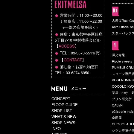
●
営業時間：11:00〜20:00
古着屋RushOu
（ 飲食店 : 11:00〜22:00
※一部の店舗を除く）
Ante Official se
●
スターバック
住所：東京都中央区銀座
5丁目7-10 中村積善会ビル
【
ACCESS
】
●
TEL：03-3573-5511(代)
澤光青果
●
【
CONTACT
】
Ripple sweets
●
落し物・お忘れ物窓口
RUMBLE CR
TEL：03-6274-6950
スコーン専門店
KUGENUMA S
COCOLO KY
メニュー
茶屋いつか 
CONCEPT
プリン研究所
FLOOR GUIDE
CABaN
SHOP LIST
pâtisserie mai
WHAT’S NEW
金田屋
SHOP NEWS
CHOCOLATIER
INFO
シヅカ洋菓子店