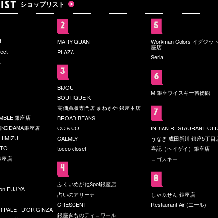
ショップリスト
t
MARY QUANT
Workman Colors イグジ
座店
lect
PLAZA
Seria
ス
BIJOU
M 銀座ウイスキー博物館
BOUTIQUE K
高価買取専門店 まねきや 銀座本店
UMBLE 銀座店
BROAD BEANS
KODAMA銀座店
CO＆CO
INDIAN RESTAURANT OLD
HIMIZU
CALMLY
うなぎ 成田新川 銀座5丁目
OTO
tocco closet
喜記（ヘイゲイ）銀座店
銀座店
ロゴスキー
ふくいめがねSpot銀座店
son FUJIYA
占いのアリーナ
しゃぶせん 銀座店
CRESCENT
Restaurant Air (エール)
 PALET D'OR GINZA
銀座きものティロワール