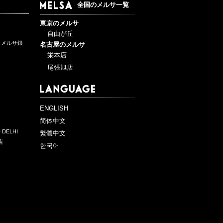
全国のメルサ一覧
東京のメルサ
自由が丘
ットメルサ銀
名古屋のメルサ
栄本店
尾張旭店
ENGLISH
简体中文
 DELHI
繁體中文
店
한국어