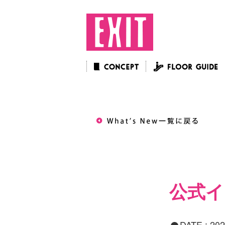
公式イ
DATE :
202