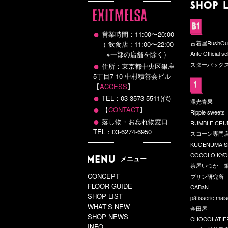
●
営業時間：11:00〜20:00
古着屋RushOu
（ 飲食店 : 11:00〜22:00
※一部の店舗を除く）
Ante Official se
●
スターバック
住所：東京都中央区銀座
5丁目7-10 中村積善会ビル
【
ACCESS
】
●
TEL：03-3573-5511(代)
澤光青果
●
【
CONTACT
】
Ripple sweets
●
落し物・お忘れ物窓口
RUMBLE CR
TEL：03-6274-6950
スコーン専門店
KUGENUMA S
COCOLO KY
メニュー
茶屋いつか 
CONCEPT
プリン研究所
FLOOR GUIDE
CABaN
SHOP LIST
pâtisserie mai
WHAT’S NEW
金田屋
SHOP NEWS
CHOCOLATIER
INFO